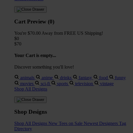
Cart Preview (0)
You're
$70.00
Away from
FREE US Shipping!
$0
$70
Your Cart is empty...
Discover something you'll love!
animals
anime
drinks
fantasy
food
funny
movies
sci-fi
sports
television
vintage
Shop All Designs
Shop Designs
Shop All Designs
New Tees on Sale
Newest Designers
Tag
Directory