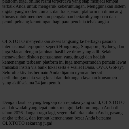
platform togel online resmi terpercaya yang siap menjadi tempat
terbaik Anda untuk mengeruk keberuntungan. Menggunakan sistem
digital yang modern, aman, dan transparan, platform ini dirancang
khusus untuk memberikan pengalaman bertaruh yang seru dan
penuh peluang keuntungan bagi para pencinta tebak angka.
OLXTOTO menyediakan akses langsung ke berbagai pasaran
internasional terpopuler seperti Hongkong, Singapore, Sydney, dan
juga Macau dengan jaminan hasil live draw yang adil. Selain
menawarkan diskon pemasangan yang tinggi dan hadiah
kemenangan terbesar, platform ini juga mempermudah pemain lewat
transaksi instan via bank lokal serta e-wallet (Dana, OVO, GoPay).
Seluruh aktivitas bermain Anda dijamin nyaman berkat
perlindungan data yang ketat dan dukungan layanan konsumen
yang aktif selama 24 jam penuh.
Dengan fasilitas yang lengkap dan reputasi yang solid, OLXTOTO
adalah wadah yang tepat untuk menguji keberuntungan Anda di
tahun 2026. Jangan ragu lagi, segera daftarkan akun Anda, pasang
angka terbaik, dan jemput kemenangan besar Anda bersama
OLXTOTO sekarang juga!