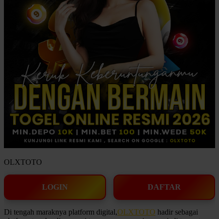
OLXTOTO
LOGIN
DAFTAR
Di tengah maraknya platform digital,
OLXTOTO
hadir sebagai